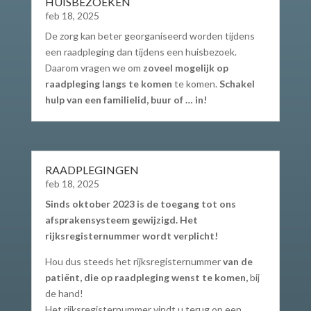
HUISBEZOEKEN
feb 18, 2025
De zorg kan beter georganiseerd worden tijdens
een raadpleging dan tijdens een huisbezoek.
Daarom vragen we om
zoveel mogelijk op
raadpleging langs te komen
te komen.
Schakel
hulp van een familielid, buur of … in!
RAADPLEGINGEN
feb 18, 2025
Sinds oktober 2023 is de toegang tot ons
afsprakensysteem gewijzigd. Het
rijksregisternummer wordt verplicht!
Hou dus steeds het rijksregisternummer
van de
patiënt, die op raadpleging wenst te komen,
bij
de hand!
Het rijksregisternummer vindt u terug op een