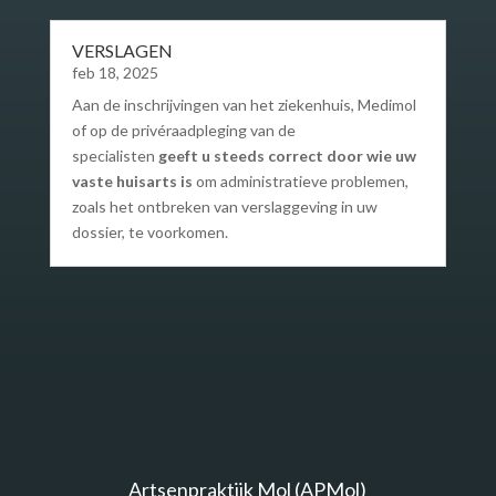
VERSLAGEN
feb 18, 2025
Aan de inschrijvingen van het ziekenhuis, Medimol
of op de privéraadpleging van de
specialisten
geeft u steeds correct door wie uw
vaste huisarts is
om administratieve problemen,
zoals het ontbreken van verslaggeving in uw
dossier, te voorkomen.
Artsenpraktijk Mol (APMol)